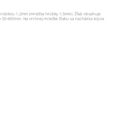
hrúbkou 1,2mm (mriežka hrúbky 1,5mm). Žľab obsahuje
o 50-60l/min. Na vrchnej mriežke žľabu sa nachádza krycia