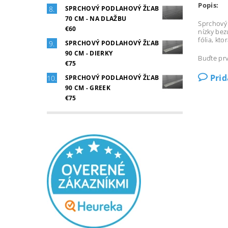
Popis:
SPRCHOVÝ PODLAHOVÝ ŽĽAB
70 CM - NA DLAŽBU
Sprchový 
€60
nízky bez
fólia, kt
SPRCHOVÝ PODLAHOVÝ ŽĽAB
90 CM - DIERKY
Buďte prv
€75
Pri
SPRCHOVÝ PODLAHOVÝ ŽĽAB
90 CM - GREEK
€75