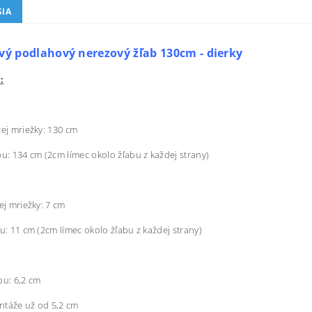
SIA
vý podlahový nerezový žľab 130cm - dierky
:
cej mriežky: 130 cm
bu: 134 cm (2cm límec okolo žľabu z každej strany)
ej mriežky: 7 cm
bu: 11 cm (2cm límec okolo žľabu z každej strany)
bu: 6,2 cm
ntáže už od 5,2 cm