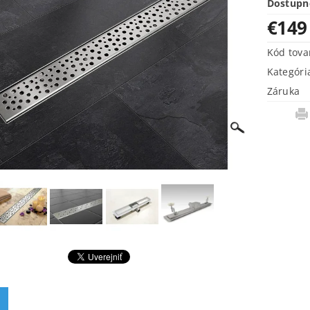
Dostupn
€149
Kód tova
Kategóri
Záruka