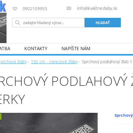
info@kvalitnezlaby.sk
0902109955
ATBA
KONTAKTY
NAPÍŠTE NÁM
Sprchové žlaby
130 cm - nerezové žľaby
Sprchový podlahový žľab 1
RCHOVÝ PODLAHOVÝ Ž
ERKY
Sprchový