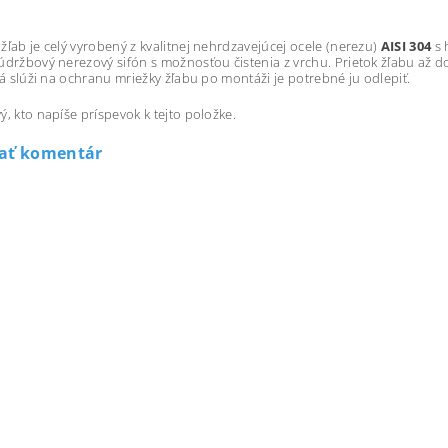
žľab je celý vyrobený z kvalitnej nehrdzavejúcej ocele (nerezu)
AISI 304
s 
údržbový nerezový sifón s možnosťou čistenia z vrchu. Prietok žľabu až d
orá slúži na ochranu mriežky žľabu po montáži je potrebné ju odlepiť.
ý, kto napíše príspevok k tejto položke.
dať komentár