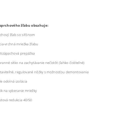
sprchového žľabu obsahuje:
ový žľab so sifónom
-vrchná mriežka žľabu
zápachová prepážka
é sitko na zachytávanie nečistôt (ľahko čistiteľné)
iteľné, regulované nôžky s možnosťou demontovania
odolná izolácia
na vyberanie mriežky
vá redukcia 40/50