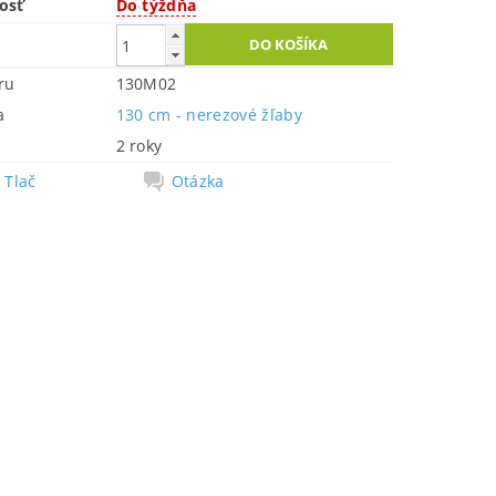
osť
Do týždňa
ru
130M02
a
130 cm - nerezové žľaby
2 roky
Tlač
Otázka