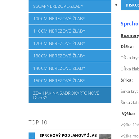
DISKU
95CM-NEREZOVE-ZLABY
100CM NEREZOVÉ ŽĽABY
Sprcho
110CM NEREZOVÉ ŽĽABY
Rozmery
120CM NEREZOVÉ ŽĽABY
Dĺžka:
130CM NEREZOVÉ ŽĽABY
Dĺžka kry
140CM NEREZOVÉ ŽĽABY
Dĺžka žľa
Šírka:
150CM NEREZOVÉ ŽĽABY
Šírka kryc
ZDVIHÁK NA SADROKARTÓNOVÉ
DOSKY
Šírka žľa
Výška:
TOP 10
Výška žľa
SPRCHOVÝ PODLAHOVÝ ŽĽAB
Výška mo