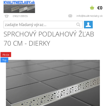
€0
info@kvalitnezlaby.sk
0902109955
SPRCHOVÝ PODLAHOVÝ ŽĽAB
70 CM - DIERKY
Akcia
Tip