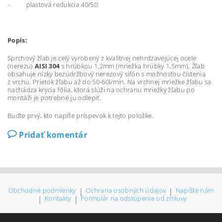
- plastová redukcia 40/50
Popis:
Sprchový žľab je celý vyrobený z kvalitnej nehrdzavejúcej ocele
(nerezu)
AISI 304
s hrúbkou 1,2mm (mriežka hrúbky 1,5mm). Žľab
obsahuje nízky bezúdržbový nerezový sifón s možnosťou čistenia
z vrchu. Prietok žľabu až do 50-60l/min. Na vrchnej mriežke žľabu sa
nachádza krycia fólia, ktorá slúži na ochranu mriežky žľabu po
montáži je potrebné ju odlepiť.
Buďte prvý, kto napíše príspevok k tejto položke.
Pridať komentár
Obchodné podmienky
|
Ochrana osobných údajov
|
Napíšte nám
|
Kontakty
|
Formulár na odstúpenie od zmluvy