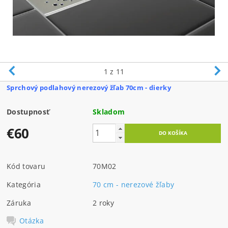
1
z 11
Sprchový podlahový nerezový žľab 70cm - dierky
Dostupnosť
Skladom
€60
Kód tovaru
70M02
Kategória
70 cm - nerezové žľaby
Záruka
2 roky
Otázka