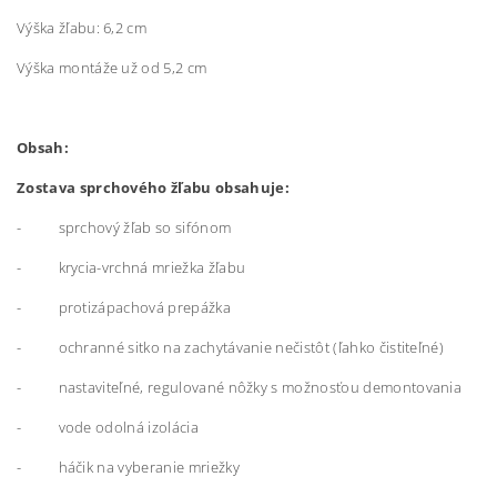
Výška žľabu: 6,2 cm
Výška montáže už od 5,2 cm
Obsah:
Zostava sprchového žľabu obsahuje:
- sprchový žľab so sifónom
- krycia-vrchná mriežka žľabu
- protizápachová prepážka
- ochranné sitko na zachytávanie nečistôt (ľahko čistiteľné)
- nastaviteľné, regulované nôžky s možnosťou demontovania
- vode odolná izolácia
- háčik na vyberanie mriežky