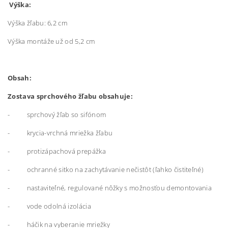
Výška:
Výška žľabu: 6,2 cm
Výška montáže už od 5,2 cm
Obsah:
Zostava sprchového žľabu obsahuje:
- sprchový žľab so sifónom
- krycia-vrchná mriežka žľabu
- protizápachová prepážka
- ochranné sitko na zachytávanie nečistôt (ľahko čistiteľné)
- nastaviteľné, regulované nôžky s možnosťou demontovania
- vode odolná izolácia
- háčik na vyberanie mriežky