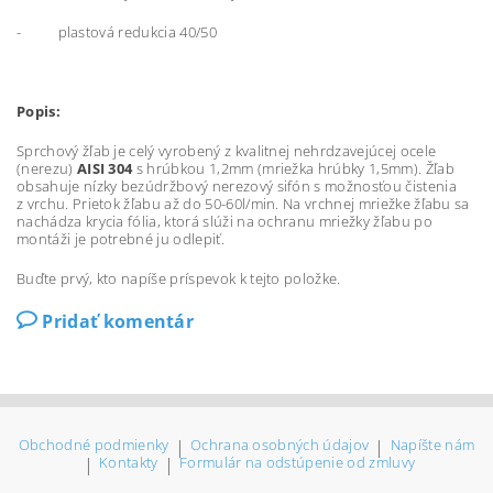
- plastová redukcia 40/50
Popis:
Sprchový žľab je celý vyrobený z kvalitnej nehrdzavejúcej ocele
(nerezu)
AISI 304
s hrúbkou 1,2mm (mriežka hrúbky 1,5mm). Žľab
obsahuje nízky bezúdržbový nerezový sifón s možnosťou čistenia
z vrchu. Prietok žľabu až do 50-60l/min. Na vrchnej mriežke žľabu sa
nachádza krycia fólia, ktorá slúži na ochranu mriežky žľabu po
montáži je potrebné ju odlepiť.
Buďte prvý, kto napíše príspevok k tejto položke.
Pridať komentár
Obchodné podmienky
|
Ochrana osobných údajov
|
Napíšte nám
|
Kontakty
|
Formulár na odstúpenie od zmluvy