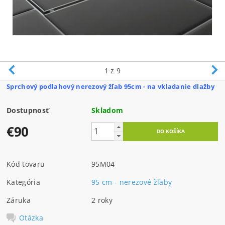
1
z 9
Sprchový podlahový nerezový žľab 95cm - na vkladanie dlažby
Dostupnosť
Skladom
€90
Kód tovaru
95M04
Kategória
95 cm - nerezové žľaby
Záruka
2 roky
Otázka