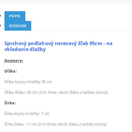
POPIS
DISKUSIA
Sprchový podlahový nerezový žľab 95cm - na
vkladanie dlažby
Rozmery:
Dĺžka:
Dĺžka krycej mriežky: 95 cm
Dĺžka žľabu: 99 cm (2cm límec okolo žľabu z každej strany)
Šírka:
Šírka krycej mriežky: 7 cm
Šírka žľabu: 11 cm (2cm límec okolo žľabu z každej strany)