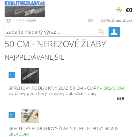
€0
info@kvalitnezlaby.sk
0902109955
50 CM - NEREZOVÉ ŽĽABY
NAJPREDÁVANEJŠIE
1.
SPRCHOVÝ PODLAHOVÝ ŽĽAB 50 CM - ČIARY
–
SKLADOM
Sprchový podlahový nerezový žľab 50cm - čiary
€59
2.
SPRCHOVÝ PODLAHOVÝ ŽĽAB 50 CM - HLADKÝ 50M05
–
SKLADOM