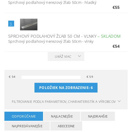
Sprchový podlahový nerezový žľab 50cm - hladký
€55
3.
SPRCHOVÝ PODLAHOVÝ ŽĽAB 50 CM - VLNKY
–
SKLADOM
Sprchový podlahový nerezový žľab 50cm - vlnky
€54
UKÁŽ VIAC
€
54
€
59
POLOŽIEK NA ZOBRAZENIE:
6
FILTROVANIE PODĽA PARAMETROV, CHARAKTERISTÍK A VÝROBCOV
ODPORÚČAME
NAJLACNEJŠIE
NAJDRAHŠIE
NAJPREDÁVANEJŠIE
ABECEDNE