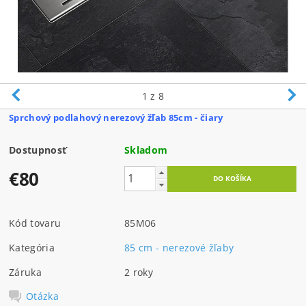
1
z 8
Sprchový podlahový nerezový žľab 85cm - čiary
Dostupnosť
Skladom
€80
Kód tovaru
85M06
Kategória
85 cm - nerezové žľaby
Záruka
2 roky
Otázka