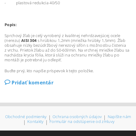
- plastová redukcia 40/50
Popis:
Sprchový žľab je celý vyrobený z kvalitnej nehrdzavejúcej ocele
(nerezu)
AISI 304
s hrúbkou 1,2mm (mriežka hrúbky 1,5mm). Žľab
obsahuje nízky bezúdržbový nerezový sifón s možnosťou čistenia
z vrchu. Prietok žľabu až do 50-60l/min. Na vrchnej mriežke žľabu sa
nachádza krycia fólia, ktorá slúži na ochranu mriežky žľabu po
montáži je potrebné ju odlepiť.
Buďte prvý, kto napíše príspevok k tejto položke.
Pridať komentár
Obchodné podmienky
|
Ochrana osobných údajov
|
Napíšte nám
|
Kontakty
|
Formulár na odstúpenie od zmluvy