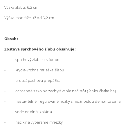
Výška žľabu: 6,2 cm
Výška montáže už od 5,2 cm
Obsah:
Zostava sprchového žľabu obsahuje:
- sprchový žľab so sifónom
- krycia-vrchná mriežka žľabu
- protizápachová prepážka
- ochranné sitko na zachytávanie nečistôt (ľahko čistiteľné)
- nastaviteľné, regulované nôžky s možnosťou demontovania
- vode odolná izolácia
- háčik na vyberanie mriežky