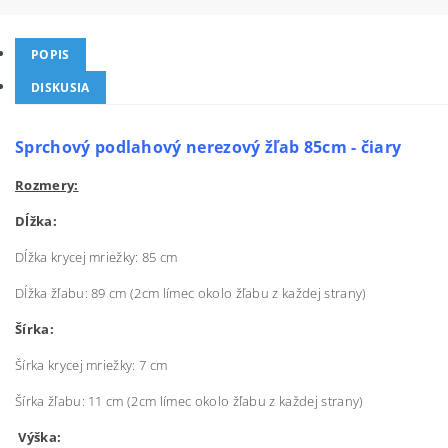
POPIS
DISKUSIA
Sprchový podlahový nerezový žľab 85cm - čiary
Rozmery:
Dĺžka:
Dĺžka krycej mriežky: 85 cm
Dĺžka žľabu: 89 cm (2cm límec okolo žľabu z každej strany)
Šírka:
Šírka krycej mriežky: 7 cm
Šírka žľabu: 11 cm (2cm límec okolo žľabu z každej strany)
Výška: