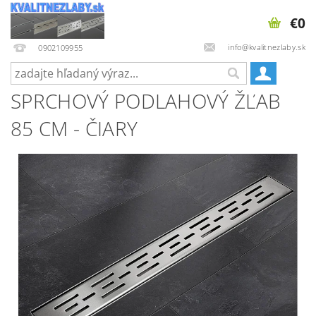
€0
info@kvalitnezlaby.sk
0902109955
SPRCHOVÝ PODLAHOVÝ ŽĽAB
85 CM - ČIARY