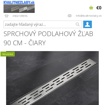
€0
info@kvalitnezlaby.sk
0902109955
SPRCHOVÝ PODLAHOVÝ ŽĽAB
90 CM - ČIARY
Novinka