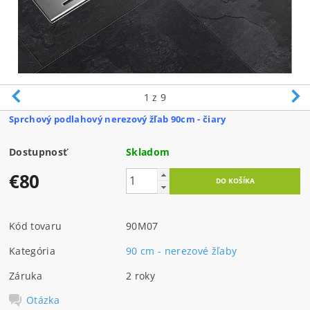
1
z 9
Sprchový podlahový nerezový žľab 90cm - čiary
Dostupnosť
Skladom
€80
Kód tovaru
90M07
Kategória
90 cm - nerezové žľaby
Záruka
2 roky
Otázka