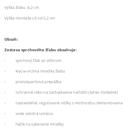
Výška žľabu: 6,2 cm
Výška montáže už od 5,2 cm
Obsah:
Zostava sprchového žľabu obsahuje:
- sprchový žľab so sifónom
- krycia-vrchná mriežka žľabu
- protizápachová prepážka
- ochranné sitko na zachytávanie nečistôt (ľahko čistiteľné)
- nastaviteľné, regulované nôžky s možnosťou demontovania
- vode odolná izolácia
- háčik na vyberanie mriežky