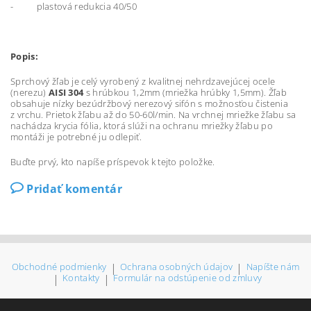
- plastová redukcia 40/50
Popis:
Sprchový žľab je celý vyrobený z kvalitnej nehrdzavejúcej ocele
(nerezu)
AISI 304
s hrúbkou 1,2mm (mriežka hrúbky 1,5mm). Žľab
obsahuje nízky bezúdržbový nerezový sifón s možnosťou čistenia
z vrchu. Prietok žľabu až do 50-60l/min. Na vrchnej mriežke žľabu sa
nachádza krycia fólia, ktorá slúži na ochranu mriežky žľabu po
montáži je potrebné ju odlepiť.
Buďte prvý, kto napíše príspevok k tejto položke.
Pridať komentár
Obchodné podmienky
|
Ochrana osobných údajov
|
Napíšte nám
|
Kontakty
|
Formulár na odstúpenie od zmluvy