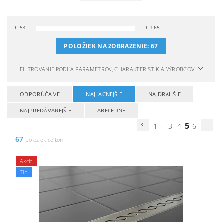
€
54
€
165
POLOŽIEK NA ZOBRAZENIE:
67
FILTROVANIE PODĽA PARAMETROV, CHARAKTERISTÍK A VÝROBCOV
ODPORÚČAME
NAJLACNEJŠIE
NAJDRAHŠIE
NAJPREDÁVANEJŠIE
ABECEDNE
...
5
1
3
4
6
67
položiek celkom
Akcia
Tip