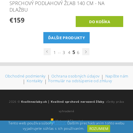
SPRCHOVÝ PODLAHOVÝ ŽĽAB 140 CM - NA
DLAŽBU
€159
ĎALŠIE PRODUKTY
...
5
1
3
4
6
Obchodné podmienky
|
Ochrana osobných údajov
|
Napíšte nám
|
Kontakty
|
Formulár na odstúpenie od zmluvy
2026 ©
Kvalitnezlaby.sk | Kvalitné sprchové nerezové žľaby
, všetky práva
vyhradené
Vytvoril Shoptet
Tento web používa súbory
cookie
. Ďalším prechádzaním tohto webu
vyjadrujete súhlas s ich používaním.
ROZUMIEM